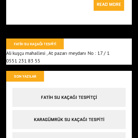
READ MORE
FATIH SU KAÇAĞI TESPITI
Ali kuşçu mahallesi , At pazarı meydanı No : 17 / 1
0551 231 83 55
SON YAZILAR
FATIH SU KAÇAĞI TESPITÇI
KARAGÜMRÜK SU KAÇAĞI TESPITI