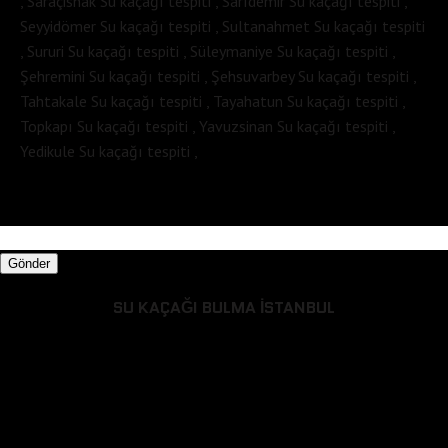
, Saraçishak Su kaçağı tespiti , Sarıdemir Su kaçağı tespiti ,
Seyyidömer Su kaçağı tespiti , Sultanahmet Su kaçağı tespiti
, Sururi Su kaçağı tespiti , Süleymaniye Su kaçağı tespiti ,
Şehremini Su kaçağı tespiti , Şehsuvarbey Su kaçağı tespiti ,
Tahtakale Su kaçağı tespiti , Tayahatun Su kaçağı tespiti ,
Topkapı Su kaçağı tespiti , Yavuzsinan Su kaçağı tespiti ,
Yedikule Su kaçağı tespiti ,
Gönder
SU KAÇAĞI BULMA İSTANBUL