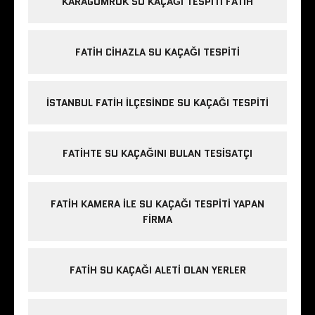
KARAGÜMRÜK SU KAÇAĞI TESPITI FATIH
FATIH CIHAZLA SU KAÇAĞI TESPITI
İSTANBUL FATIH ILÇESINDE SU KAÇAĞI TESPITI
FATIHTE SU KAÇAĞINI BULAN TESISATÇI
FATIH KAMERA ILE SU KAÇAĞI TESPITI YAPAN
FIRMA
FATIH SU KAÇAĞI ALETI OLAN YERLER