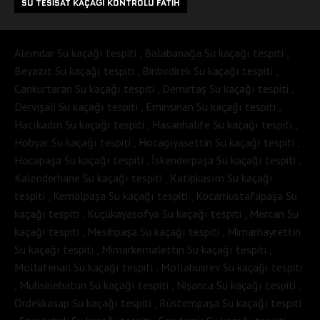
SU TESISAT KAÇAĞI KONTROLÜ FATIH
Alemdar Su kaçağı tespiti , Balabanağa Su kaçağı tespiti ,
Beyazıt Su kaçağı tespiti , Binbirdirek Su kaçağı tespiti ,
Cankurtaran Su kaçağı tespiti , Demirtaş Su kaçağı tespiti ,
Dervişali Su kaçağı tespiti , Eminsinan Su kaçağı tespiti ,
Hacıkadın Su kaçağı tespiti , Hasanhalife Su kaçağı tespiti ,
Hobyar Su kaçağı tespiti , Hocagıyasettin Su kaçağı tespiti ,
Hocapaşa Su kaçağı tespiti , İskenderpaşa Su kaçağı tespiti ,
Kalenderhane Su kaçağı tespiti , Katipkasım Su kaçağı
tespiti , Kemalpaşa Su kaçağı tespiti , Kocamustafapaşa Su
kaçağı tespiti , Küçükayasofya Su kaçağı tespiti , Mercan Su
kaçağı tespiti , Mesihpaşa Su kaçağı tespiti , Mimarhayrettin
Su kaçağı tespiti , Mimarkemalettin Su kaçağı tespiti ,
Mollafenari Su kaçağı tespiti , Mollahüsrev Su kaçağı tespiti
, Muhsinehatun Su kaçağı tespiti , Nişanca Su kaçağı tespiti ,
Ördekkasap Su kaçağı tespiti , Rüstempaşa Su kaçağı tespiti