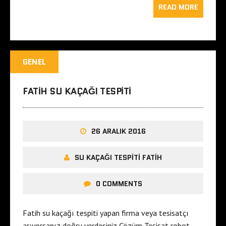
READ MORE
GENEL
FATIH SU KAÇAĞI TESPITI
26 ARALIK 2016
SU KAÇAĞI TESPITI FATIH
0 COMMENTS
Fatih su kaçağı tespiti yapan firma veya tesisatçı
arıyorsanız doğru yerdesiniz Çözüm Tesisat robot