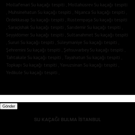
Mollafenari Su kaçağı tespiti , Mollahüsrev Su kaçağı tespiti
, Muhsinehatun Su kaçağı tespiti , Nişanca Su kaçağı tespiti ,
Ördekkasap Su kaçağı tespiti , Rüstempaşa Su kaçağı tespiti
, Saraçishak Su kaçağı tespiti , Sarıdemir Su kaçağı tespiti ,
Seyyidömer Su kaçağı tespiti , Sultanahmet Su kaçağı tespiti
, Sururi Su kaçağı tespiti , Süleymaniye Su kaçağı tespiti ,
Şehremini Su kaçağı tespiti , Şehsuvarbey Su kaçağı tespiti ,
Tahtakale Su kaçağı tespiti , Tayahatun Su kaçağı tespiti ,
Topkapı Su kaçağı tespiti , Yavuzsinan Su kaçağı tespiti ,
Yedikule Su kaçağı tespiti ,
Gönder
SU KAÇAĞI BULMA İSTANBUL