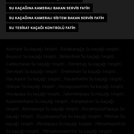
SU KAÇAĞINA KAMERALI BAKAN SERVIS FATIH
SU KAÇAĞINA KAMERALI SISTEM BAKAN SERVIS FATIH
SU TESISAT KAÇAĞI KONTROLÜ FATIH
Alemdar Su kaçağı tespiti , Balabanağa Su kaçağı tespiti ,
Beyazıt Su kaçağı tespiti , Binbirdirek Su kaçağı tespiti ,
Cankurtaran Su kaçağı tespiti , Demirtaş Su kaçağı tespiti ,
Dervişali Su kaçağı tespiti , Eminsinan Su kaçağı tespiti ,
Hacıkadın Su kaçağı tespiti , Hasanhalife Su kaçağı tespiti ,
Hobyar Su kaçağı tespiti , Hocagıyasettin Su kaçağı tespiti ,
Hocapaşa Su kaçağı tespiti , İskenderpaşa Su kaçağı tespiti ,
Kalenderhane Su kaçağı tespiti , Katipkasım Su kaçağı
tespiti , Kemalpaşa Su kaçağı tespiti , Kocamustafapaşa Su
kaçağı tespiti , Küçükayasofya Su kaçağı tespiti , Mercan Su
kaçağı tespiti , Mesihpaşa Su kaçağı tespiti , Mimarhayrettin
Su kaçağı tespiti , Mimarkemalettin Su kaçağı tespiti ,