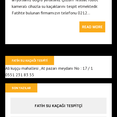
kameralı cihazla su kaçaklarını tespit etmektedir.
Fatihte bulunan firmamızın telefonu 0212…
READ MORE
FATIH SU KAÇAĞI TESPITI
Ali kuşçu mahallesi , At pazarı meydanı No : 17 / 1
0551 231 83 55
SON YAZILAR
FATIH SU KAÇAĞI TESPITÇI