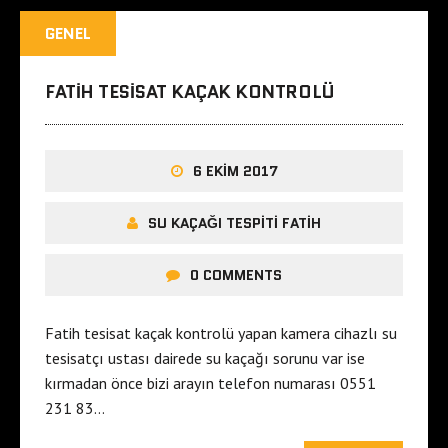
GENEL
FATIH TESISAT KAÇAK KONTROLÜ
6 EKIM 2017
SU KAÇAĞI TESPITI FATIH
0 COMMENTS
Fatih tesisat kaçak kontrolü yapan kamera cihazlı su
tesisatçı ustası dairede su kaçağı sorunu var ise
kırmadan önce bizi arayın telefon numarası 0551
231 83…