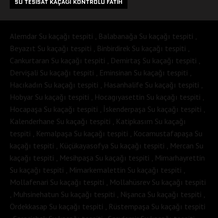
SU TESISAT KAÇAĞI KONTROLÜ FATIH
Alemdar Su kaçağı tespiti , Balabanağa Su kaçağı tespiti ,
Beyazıt Su kaçağı tespiti , Binbirdirek Su kaçağı tespiti ,
Cankurtaran Su kaçağı tespiti , Demirtaş Su kaçağı tespiti ,
Dervişali Su kaçağı tespiti , Eminsinan Su kaçağı tespiti ,
Hacıkadın Su kaçağı tespiti , Hasanhalife Su kaçağı tespiti ,
Hobyar Su kaçağı tespiti , Hocagıyasettin Su kaçağı tespiti ,
Hocapaşa Su kaçağı tespiti , İskenderpaşa Su kaçağı tespiti ,
Kalenderhane Su kaçağı tespiti , Katipkasım Su kaçağı
tespiti , Kemalpaşa Su kaçağı tespiti , Kocamustafapaşa Su
kaçağı tespiti , Küçükayasofya Su kaçağı tespiti , Mercan Su
kaçağı tespiti , Mesihpaşa Su kaçağı tespiti , Mimarhayrettin
Su kaçağı tespiti , Mimarkemalettin Su kaçağı tespiti ,
Mollafenari Su kaçağı tespiti , Mollahüsrev Su kaçağı tespiti
, Muhsinehatun Su kaçağı tespiti , Nişanca Su kaçağı tespiti ,
Ördekkasap Su kaçağı tespiti , Rüstempaşa Su kaçağı tespiti