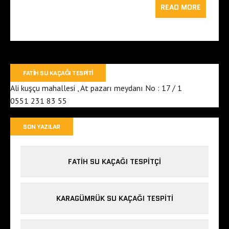
READ MORE
FATIH SU KAÇAĞI TESPITI
Ali kuşçu mahallesi , At pazarı meydanı No : 17 / 1
0551 231 83 55
SON YAZILAR
FATIH SU KAÇAĞI TESPITÇI
KARAGÜMRÜK SU KAÇAĞI TESPITI