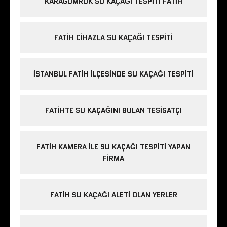
KARAGÜMRÜK SU KAÇAĞI TESPITI FATIH
FATIH CIHAZLA SU KAÇAĞI TESPITI
İSTANBUL FATIH ILÇESINDE SU KAÇAĞI TESPITI
FATIHTE SU KAÇAĞINI BULAN TESISATÇI
FATIH KAMERA ILE SU KAÇAĞI TESPITI YAPAN
FIRMA
FATIH SU KAÇAĞI ALETI OLAN YERLER