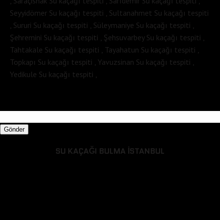
, Saraçishak Su kaçağı tespiti , Sarıdemir Su kaçağı tespiti ,
Seyyidömer Su kaçağı tespiti , Sultanahmet Su kaçağı tespiti
, Sururi Su kaçağı tespiti , Süleymaniye Su kaçağı tespiti ,
Şehremini Su kaçağı tespiti , Şehsuvarbey Su kaçağı tespiti ,
Tahtakale Su kaçağı tespiti , Tayahatun Su kaçağı tespiti ,
Topkapı Su kaçağı tespiti , Yavuzsinan Su kaçağı tespiti ,
Yedikule Su kaçağı tespiti ,
Gönder
SU KAÇAĞI BULMA İSTANBUL