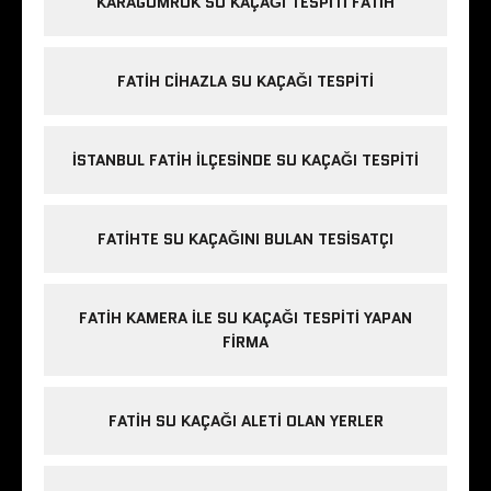
KARAGÜMRÜK SU KAÇAĞI TESPITI FATIH
FATIH CIHAZLA SU KAÇAĞI TESPITI
İSTANBUL FATIH ILÇESINDE SU KAÇAĞI TESPITI
FATIHTE SU KAÇAĞINI BULAN TESISATÇI
FATIH KAMERA ILE SU KAÇAĞI TESPITI YAPAN
FIRMA
FATIH SU KAÇAĞI ALETI OLAN YERLER