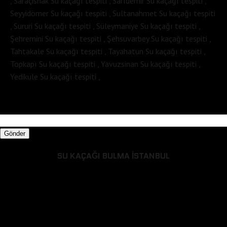
, Saraçishak Su kaçağı tespiti , Sarıdemir Su kaçağı tespiti ,
Seyyidömer Su kaçağı tespiti , Sultanahmet Su kaçağı tespiti
, Sururi Su kaçağı tespiti , Süleymaniye Su kaçağı tespiti ,
Şehremini Su kaçağı tespiti , Şehsuvarbey Su kaçağı tespiti ,
Tahtakale Su kaçağı tespiti , Tayahatun Su kaçağı tespiti ,
Topkapı Su kaçağı tespiti , Yavuzsinan Su kaçağı tespiti ,
Yedikule Su kaçağı tespiti ,
Gönder
SU KAÇAĞI BULMA İSTANBUL