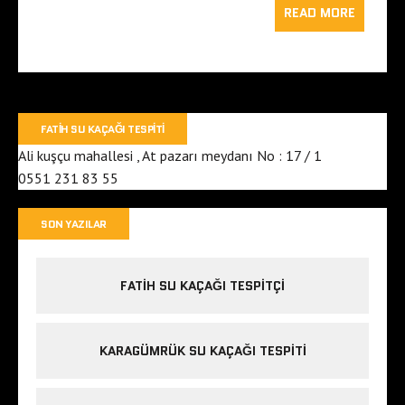
READ MORE
FATIH SU KAÇAĞI TESPITI
Ali kuşçu mahallesi , At pazarı meydanı No : 17 / 1
0551 231 83 55
SON YAZILAR
FATIH SU KAÇAĞI TESPITÇI
KARAGÜMRÜK SU KAÇAĞI TESPITI