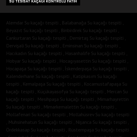
SU TESISAT KAÇAĞI KONTROLÜ FATIH
Alemdar Su kaçağı tespiti , Balabanağa Su kaçağı tespiti ,
Beyazıt Su kaçağı tespiti , Binbirdirek Su kaçağı tespiti ,
Cankurtaran Su kaçağı tespiti , Demirtaş Su kaçağı tespiti ,
Dervişali Su kaçağı tespiti , Eminsinan Su kaçağı tespiti ,
Hacıkadın Su kaçağı tespiti , Hasanhalife Su kaçağı tespiti ,
Hobyar Su kaçağı tespiti , Hocagıyasettin Su kaçağı tespiti ,
Hocapaşa Su kaçağı tespiti , İskenderpaşa Su kaçağı tespiti ,
Kalenderhane Su kaçağı tespiti , Katipkasım Su kaçağı
tespiti , Kemalpaşa Su kaçağı tespiti , Kocamustafapaşa Su
kaçağı tespiti , Küçükayasofya Su kaçağı tespiti , Mercan Su
kaçağı tespiti , Mesihpaşa Su kaçağı tespiti , Mimarhayrettin
Su kaçağı tespiti , Mimarkemalettin Su kaçağı tespiti ,
Mollafenari Su kaçağı tespiti , Mollahüsrev Su kaçağı tespiti
, Muhsinehatun Su kaçağı tespiti , Nişanca Su kaçağı tespiti ,
Ördekkasap Su kaçağı tespiti , Rüstempaşa Su kaçağı tespiti