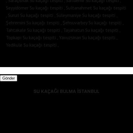
, Saraçishak Su kaçağı tespiti , Sarıdemir Su kaçağı tespiti ,
Seyyidömer Su kaçağı tespiti , Sultanahmet Su kaçağı tespiti
, Sururi Su kaçağı tespiti , Süleymaniye Su kaçağı tespiti ,
Şehremini Su kaçağı tespiti , Şehsuvarbey Su kaçağı tespiti ,
Tahtakale Su kaçağı tespiti , Tayahatun Su kaçağı tespiti ,
Topkapı Su kaçağı tespiti , Yavuzsinan Su kaçağı tespiti ,
Yedikule Su kaçağı tespiti ,
Gönder
SU KAÇAĞI BULMA İSTANBUL