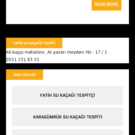
READ MORE
FATIH SU KAÇAĞI TESPITI
Ali kuşçu mahallesi , At pazarı meydanı No : 17 / 1
0551 231 83 55
SON YAZILAR
FATIH SU KAÇAĞI TESPITÇI
KARAGÜMRÜK SU KAÇAĞI TESPITI