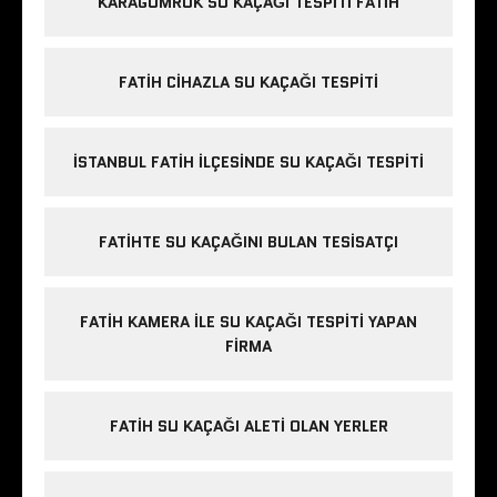
KARAGÜMRÜK SU KAÇAĞI TESPITI FATIH
FATIH CIHAZLA SU KAÇAĞI TESPITI
İSTANBUL FATIH ILÇESINDE SU KAÇAĞI TESPITI
FATIHTE SU KAÇAĞINI BULAN TESISATÇI
FATIH KAMERA ILE SU KAÇAĞI TESPITI YAPAN
FIRMA
FATIH SU KAÇAĞI ALETI OLAN YERLER