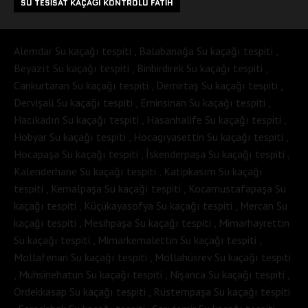
SU TESISAT KAÇAĞI KONTROLÜ FATIH
Alemdar Su kaçağı tespiti , Balabanağa Su kaçağı tespiti ,
Beyazıt Su kaçağı tespiti , Binbirdirek Su kaçağı tespiti ,
Cankurtaran Su kaçağı tespiti , Demirtaş Su kaçağı tespiti ,
Dervişali Su kaçağı tespiti , Eminsinan Su kaçağı tespiti ,
Hacıkadın Su kaçağı tespiti , Hasanhalife Su kaçağı tespiti ,
Hobyar Su kaçağı tespiti , Hocagıyasettin Su kaçağı tespiti ,
Hocapaşa Su kaçağı tespiti , İskenderpaşa Su kaçağı tespiti ,
Kalenderhane Su kaçağı tespiti , Katipkasım Su kaçağı
tespiti , Kemalpaşa Su kaçağı tespiti , Kocamustafapaşa Su
kaçağı tespiti , Küçükayasofya Su kaçağı tespiti , Mercan Su
kaçağı tespiti , Mesihpaşa Su kaçağı tespiti , Mimarhayrettin
Su kaçağı tespiti , Mimarkemalettin Su kaçağı tespiti ,
Mollafenari Su kaçağı tespiti , Mollahüsrev Su kaçağı tespiti
, Muhsinehatun Su kaçağı tespiti , Nişanca Su kaçağı tespiti ,
Ördekkasap Su kaçağı tespiti , Rüstempaşa Su kaçağı tespiti