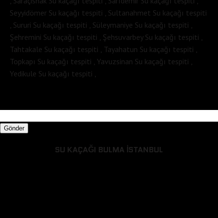
, Saraçishak Su kaçağı tespiti , Sarıdemir Su kaçağı tespiti ,
Seyyidömer Su kaçağı tespiti , Sultanahmet Su kaçağı tespiti
, Sururi Su kaçağı tespiti , Süleymaniye Su kaçağı tespiti ,
Şehremini Su kaçağı tespiti , Şehsuvarbey Su kaçağı tespiti ,
Tahtakale Su kaçağı tespiti , Tayahatun Su kaçağı tespiti ,
Topkapı Su kaçağı tespiti , Yavuzsinan Su kaçağı tespiti ,
Yedikule Su kaçağı tespiti ,
Gönder
SU KAÇAĞI BULMA İSTANBUL