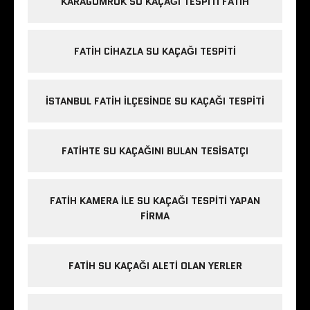
KARAGÜMRÜK SU KAÇAĞI TESPITI FATIH
FATIH CIHAZLA SU KAÇAĞI TESPITI
İSTANBUL FATIH ILÇESINDE SU KAÇAĞI TESPITI
FATIHTE SU KAÇAĞINI BULAN TESISATÇI
FATIH KAMERA ILE SU KAÇAĞI TESPITI YAPAN
FIRMA
FATIH SU KAÇAĞI ALETI OLAN YERLER