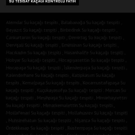
SU TESISAT KAÇAĞI KONTROLÜ FATIH
Alemdar Su kaçağı tespiti , Balabanağa Su kaçağı tespiti ,
Beyazıt Su kaçağı tespiti , Binbirdirek Su kaçağı tespiti ,
Cankurtaran Su kaçağı tespiti , Demirtaş Su kaçağı tespiti ,
Dervişali Su kaçağı tespiti , Eminsinan Su kaçağı tespiti ,
Hacıkadın Su kaçağı tespiti , Hasanhalife Su kaçağı tespiti ,
Hobyar Su kaçağı tespiti , Hocagıyasettin Su kaçağı tespiti ,
Hocapaşa Su kaçağı tespiti , İskenderpaşa Su kaçağı tespiti ,
Kalenderhane Su kaçağı tespiti , Katipkasım Su kaçağı
tespiti , Kemalpaşa Su kaçağı tespiti , Kocamustafapaşa Su
kaçağı tespiti , Küçükayasofya Su kaçağı tespiti , Mercan Su
kaçağı tespiti , Mesihpaşa Su kaçağı tespiti , Mimarhayrettin
Su kaçağı tespiti , Mimarkemalettin Su kaçağı tespiti ,
Mollafenari Su kaçağı tespiti , Mollahüsrev Su kaçağı tespiti
, Muhsinehatun Su kaçağı tespiti , Nişanca Su kaçağı tespiti ,
Ördekkasap Su kaçağı tespiti , Rüstempaşa Su kaçağı tespiti