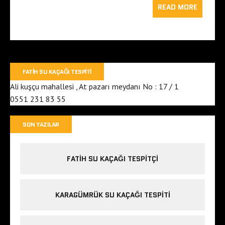
READ MORE
FATIH SU KAÇAĞI TESPITI
Ali kuşçu mahallesi , At pazarı meydanı No : 17 / 1
0551 231 83 55
SON YAZILAR
FATIH SU KAÇAĞI TESPITÇI
KARAGÜMRÜK SU KAÇAĞI TESPITI