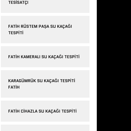
TESISATÇI
FATIH RÜSTEM PAŞA SU KAÇAĞI
TESPITI
FATIH KAMERALI SU KAÇAĞI TESPITI
KARAGÜMRÜK SU KAÇAĞI TESPITI
FATIH
FATIH CIHAZLA SU KAÇAĞI TESPITI