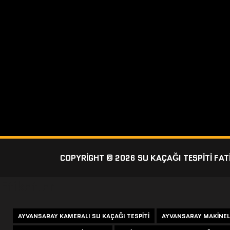
COPYRIGHT © 2026 SU KAÇAĞI TESPITI FAT
Etiketler
AYVANSARAY KAMERALI SU KAÇAĞI TESPITI
AYVANSARAY MAKINELI