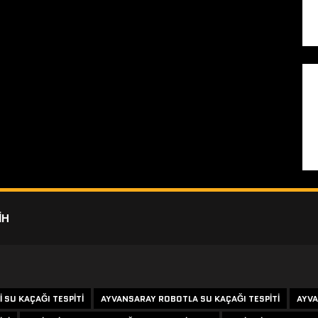
IH
 SU KAÇAĞI TESPITI
AYVANSARAY ROBOTLA SU KAÇAĞI TESPITI
AYVA