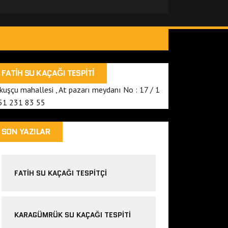
FATIH SU KAÇAĞI TESPITI
 kuşçu mahallesi , At pazarı meydanı No : 17 / 1
51 231 83 55
SON YAZILAR
FATIH SU KAÇAĞI TESPITÇI
KARAGÜMRÜK SU KAÇAĞI TESPITI