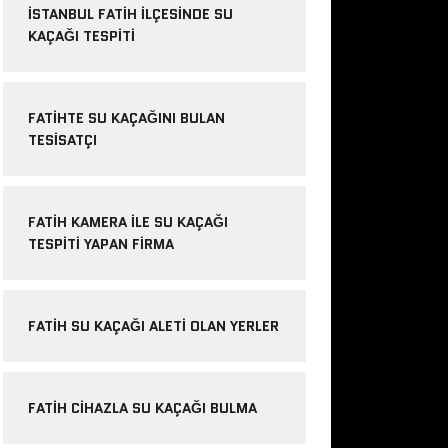
İSTANBUL FATIH ILÇESINDE SU
KAÇAĞI TESPITI
FATIHTE SU KAÇAĞINI BULAN
TESISATÇI
FATIH KAMERA ILE SU KAÇAĞI
TESPITI YAPAN FIRMA
FATIH SU KAÇAĞI ALETI OLAN YERLER
FATIH CIHAZLA SU KAÇAĞI BULMA