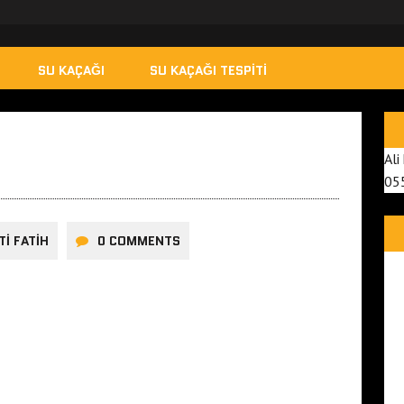
SU KAÇAĞI
SU KAÇAĞI TESPITI
Ali
05
TI FATIH
0 COMMENTS